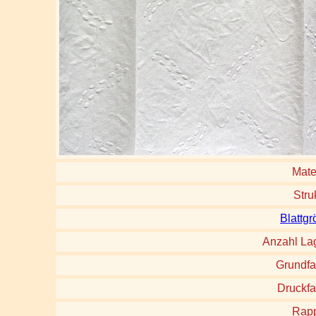
Mate
Stru
Blattg
Anzahl La
Grundfa
Druckfa
Rapp