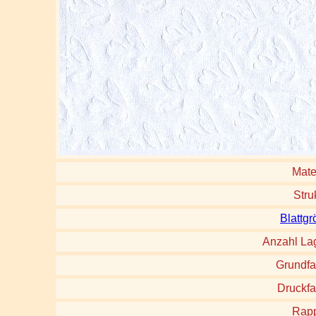
Mate
Stru
Blattg
Anzahl La
Grundfa
Druckfa
Rapp