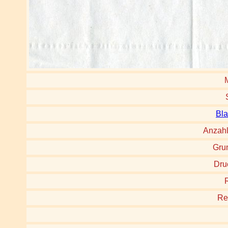
Bla
Anzah
Gru
Dru
Re