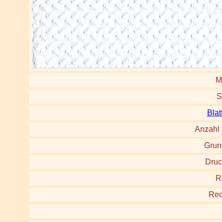
M
S
Blat
Anzahl
Grun
Druc
R
Rec