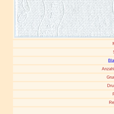
Bla
Anzah
Gru
Dru
Re