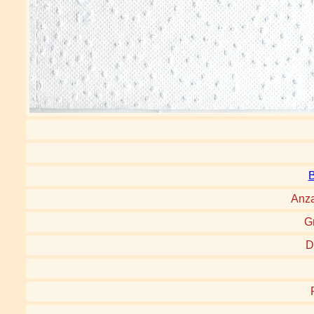
B
Anza
G
D