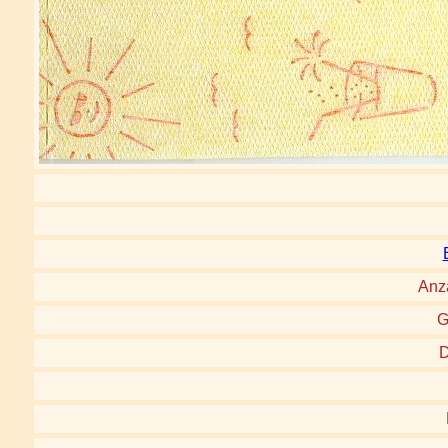
Anz
G
D