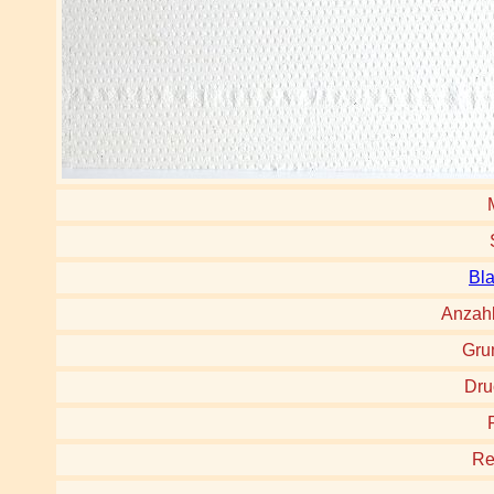
Bla
Anzah
Gru
Dru
Re