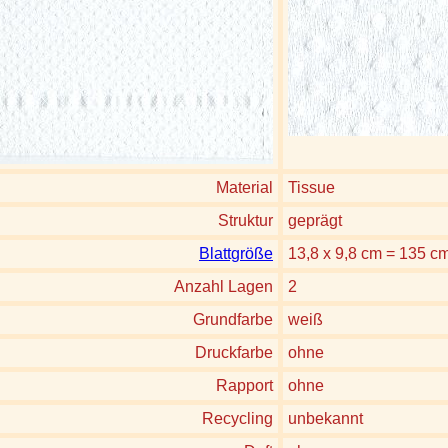
Material
Tissue
Struktur
geprägt
Blattgröße
13,8 x 9,8 cm = 135 c
Anzahl Lagen
2
Grundfarbe
weiß
Druckfarbe
ohne
Rapport
ohne
Recycling
unbekannt