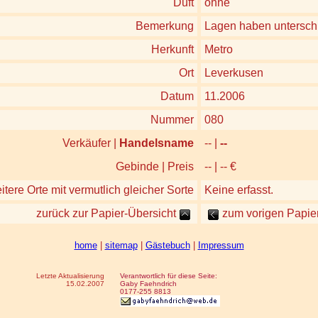
Duft
ohne
Bemerkung
Lagen haben untersch
Herkunft
Metro
Ort
Leverkusen
Datum
11.2006
Nummer
080
Verkäufer |
Handelsname
-- |
--
Gebinde | Preis
-- | -- €
tere Orte mit vermutlich gleicher Sorte
Keine erfasst.
zurück zur Papier-Übersicht
zum vorigen Papier
home
|
sitemap
|
Gästebuch
|
Impressum
Letzte Aktualisierung
Verantwortlich für diese Seite:
15.02.2007
Gaby Faehndrich
0177-255 8813