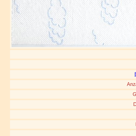
Anz
G
D