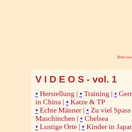
Bitte etw
V I D E O S - vol. 1
•
Herstellung |
•
Training |
•
Germ
in China |
•
Katze & TP
•
Echte Männer |
•
Zu viel Spass
Maschinchen |
•
Chelsea
•
Lustige Orte |
•
Kinder in Japan