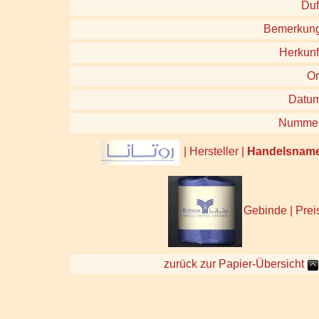
Duf
Bemerkun
Herkunf
Or
Datu
Numme
| Hersteller |
Handelsnam
Gebinde | Prei
zurück zur Papier-Übersicht