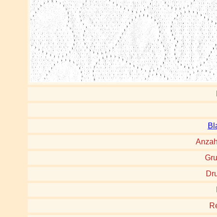
Bl
Anzah
Gru
Dru
Re