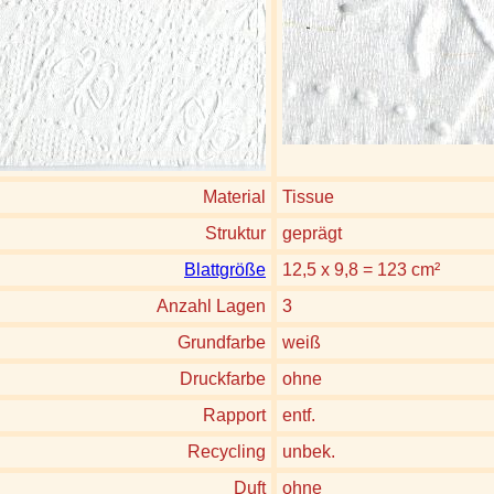
Material
Tissue
Struktur
geprägt
Blattgröße
12,5 x 9,8 = 123 cm²
Anzahl Lagen
3
Grundfarbe
weiß
Druckfarbe
ohne
Rapport
entf.
Recycling
unbek.
Duft
ohne