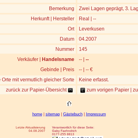
Bemerkung
Zwei Lagen geprägt, 3. Lage
Herkunft | Hersteller
Real | --
Ort
Leverkusen
Datum
04.2007
Nummer
145
Verkäufer |
Handelsname
-- |
--
Gebinde | Preis
-- | -- €
 Orte mit vermutlich gleicher Sorte
Keine erfasst.
zurück zur Papier-Übersicht
zum vorigen Papier | z
home
|
sitemap
|
Gästebuch
|
Impressum
Letzte Aktualisierung
Verantwortlich für diese Seite:
04.08.2007
Gaby Faehndrich
0177-255 8813