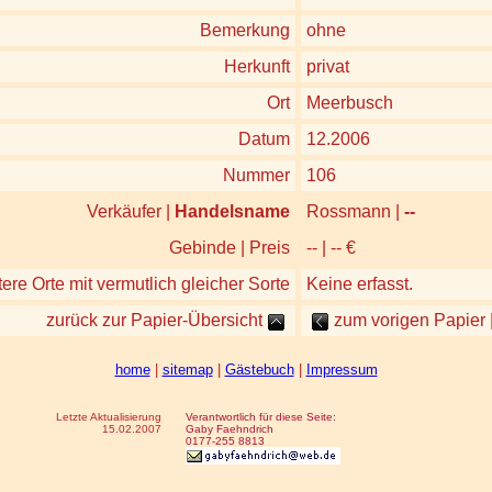
Bemerkung
ohne
Herkunft
privat
Ort
Meerbusch
Datum
12.2006
Nummer
106
Verkäufer |
Handelsname
Rossmann |
--
Gebinde | Preis
-- | -- €
ere Orte mit vermutlich gleicher Sorte
Keine erfasst.
zurück zur Papier-Übersicht
zum vorigen Papier 
home
|
sitemap
|
Gästebuch
|
Impressum
Letzte Aktualisierung
Verantwortlich für diese Seite:
15.02.2007
Gaby Faehndrich
0177-255 8813