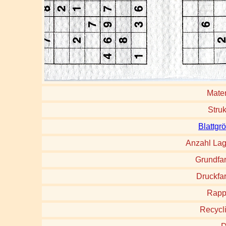
Mater
Struk
Blattgr
Anzahl La
Grundfa
Druckfa
Rapp
Recycl