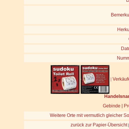
D
Bemerk
Herku
Da
Numm
|
Verkäufe
Handelsna
Gebinde | Pr
Weitere Orte mit vermutlich gleicher So
zurück zur Papier-Übersicht