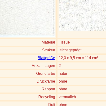
Material
Tissue
Struktur
leicht geprägt
Blattgröße
12,0 x 9,5 cm = 114 cm²
Anzahl Lagen
2
Grundfarbe
natur
Druckfarbe
ohne
Rapport
ohne
Recycling
vermutlich
Duft
ohne