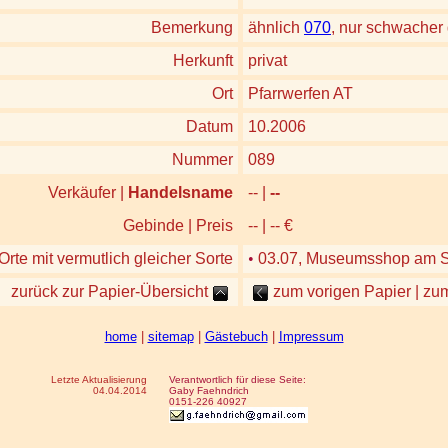
Bemerkung
ähnlich
070
, nur schwacher
Herkunft
privat
Ort
Pfarrwerfen AT
Datum
10.2006
Nummer
089
Verkäufer |
Handelsname
-- |
--
Gebinde | Preis
-- | -- €
Orte mit vermutlich gleicher Sorte
•
03.07, Museumsshop am S
zurück zur Papier-Übersicht
zum vorigen Papier | zu
home
|
sitemap
|
Gästebuch
|
Impressum
Letzte Aktualisierung
Verantwortlich für diese Seite:
04.04.2014
Gaby Faehndrich
0151-226 40927