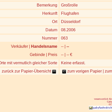
Bemerkung
Großrolle
Herkunft
Flughafen
Ort
Düsseldorf
Datum
08.2006
Nummer
063
Verkäufer |
Handelsname
-- |
--
Gebinde | Preis
-- | -- €
rte mit vermutlich gleicher Sorte
Keine erfasst.
zurück zur Papier-Übersicht
zum vorigen Papier | zu
verantwortlich für
Gaby
01