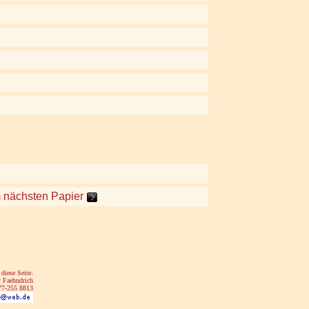
m nächsten Papier
 diese Seite:
 Faehndrich
77-255 8813