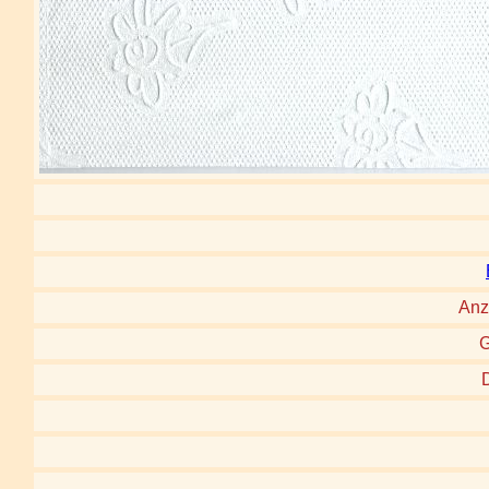
Anz
G