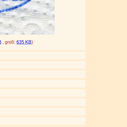
B
, groß:
635 KB
)