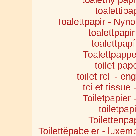
toalettipap
Toalettpapir - Nyn
toalettpapi
toalettpapí
Toalettpappe
toilet pap
toilet roll - e
toilet tissue
Toiletpapier 
toiletpap
Toilettenpa
Toilettëpabeier - luxem