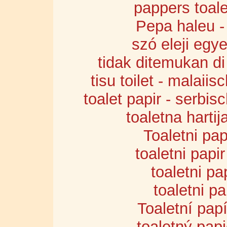
pappers toale
Pepa haleu -
szó eleji egy
tidak ditemukan di
tisu toilet - malaii
toalet papir - serbis
toaletna harti
Toaletni pap
toaletni papi
toaletni pap
toaletni pa
Toaletní papí
toaletný papi