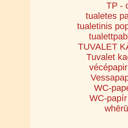
TP - 
tualetes pap
tualetinis pop
tualettpab
TUVALET KÂĞI
Tuvalet ka
vécépapir
Vessapaper
WC-paperi
WC-papír 
whērū