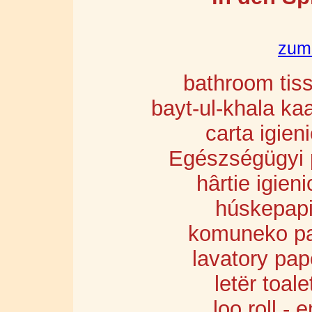
zum
bathroom tiss
bayt-ul-khala ka
carta igieni
Egészségügyi p
hârtie igien
húskepapie
komuneko pap
lavatory pap
let
ë
r toale
loo roll - 