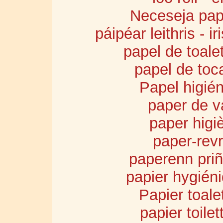
Neceseja pape
páipéar leithris - i
papel de toalet
papel de toc
Papel higién
paper de vá
paper higiè
paper-revr
paperenn priñ
papier hygiéni
Papier toale
papier toilet