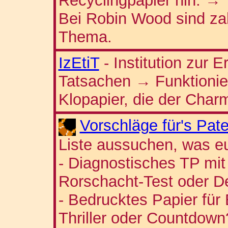
Recyclingpapier hin.
→
Bei Robin Wood sind zah
Thema.
IzEtiT
- Institution zur E
Tatsachen
Funktioni
→
Klopapier, die der Charm
Vorschläge für's Pat
Liste aussuchen, was eu
- Diagnostisches TP mit
Rorschacht-Test oder 
- Bedrucktes Papier für
Thriller oder Countdown