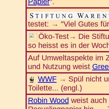
Papier
".
testet: → "Viel Gutes fü
Öko-Test
Die Stiftu
→
so heisst es in der Woc
Auf Umweltaspekte im
und Nutzung weist
Gree
WWF
Spül nicht 
→
Toilette... (engl.)
Robin Wood
weist auch 