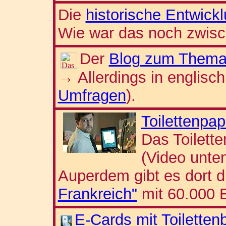
Die
historische Entwick
Wie war das noch zwisc
Der
Blog zum Them
Allerdings in englisc
→
Umfragen
).
Toilettenpap
Das Toilette
(Video unten
Auperdem gibt es dort 
Frankreich"
mit 60.000 E
E-Cards mit Toilettenb