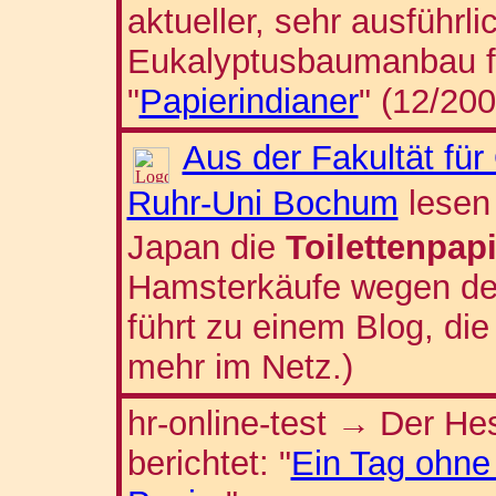
aktueller, sehr ausführli
Eukalyptusbaumanbau fü
"
Papierindianer
" (12/200
Aus der Fakultät fü
Ruhr-Uni Bochum
lesen
Japan die
Toilettenpap
Hamsterkäufe wegen der 
führt zu einem Blog, di
mehr im Netz.)
hr-online-test
Der He
→
berichtet: "
Ein Tag ohne