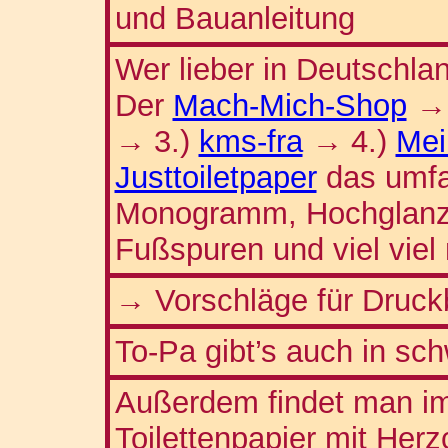
und Bauanleitung
Wer lieber in Deutschla
Der
Mach-Mich-Shop
3.)
kms-fra
4.)
Mei
→
→
Justtoiletpaper
das umfa
Monogramm, Hochglanzp
Fußspuren und viel viel
→ Vorschläge für Druckb
To-Pa gibt’s auch in sc
Außerdem findet man im
Toilettenpapier mit Her