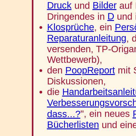
Druck
Bilder
und
auf 
D
Dringendes in
und 
Klosprüche
, ein
Persö
Reparaturanleitung
, 
versenden, TP-Origam
Wettbewerb),
den
PoopReport
mit 
Diskussionen,
die
Handarbeitsanlei
Verbesserungsvorsc
", ein neues
dass...?
Bücherlisten
und ein