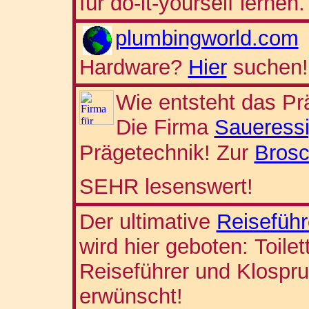
für do-it-yourself lernen.
plumbingworld.com
Hardware?
Hier
suchen!
Wie entsteht das P
Die Firma
Saueress
Prägetechnik! Zur
Brosc
SEHR lesenswert!
Der ultimative
Reiseführ
wird hier geboten: Toile
Reiseführer und Klosp
erwünscht!