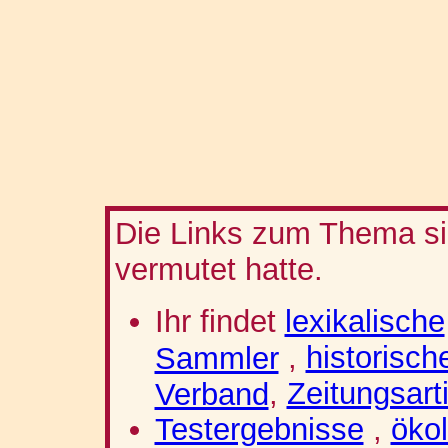
Die Links zum Thema sin
vermutet hatte.
Ihr findet
lexikalische
,
historisch
Sammler
,
Zeitungsart
Verband
Testergebnisse
,
öko